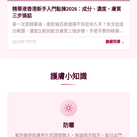
精華液香港新手入門點揀2026：成分、濃度、膚質
三步搞掂
第一次買精華液，面對幾百款選擇不知從何入手？本文從成
分解讀、濃度比較到配合膚質三個步驟，手把手教你精華液
香港新手入門點揀2026，附維C精華液、煙酰胺、玻尿酸推
2026年7月7日
繼續閱讀 →
薦，幫你以HK$100起搞掂第一瓶精華液。
護膚小知識
防曬
紫外線是肌膚老化的頭號敵人。無論晴天陰天，每日出門