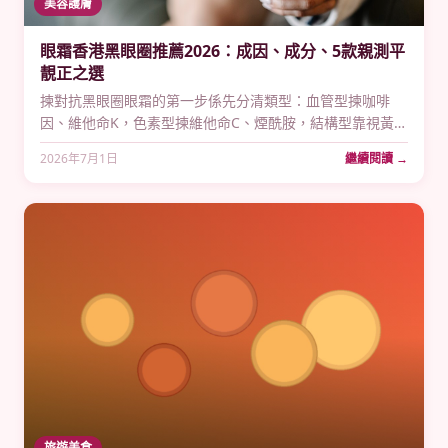
美容護膚
眼霜香港黑眼圈推薦2026：成因、成分、5款親測平
靚正之選
揀對抗黑眼圈眼霜的第一步係先分清類型：血管型揀咖啡
因、維他命K，色素型揀維他命C、煙酰胺，結構型靠視黃醇
撐膠原；本文5款親測平價之選由HK$79至HK$165，全部屈
2026年7月1日
繼續閱讀 →
臣氏、SASA買得到。
旅遊美食