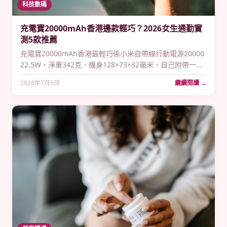
科技數碼
充電寶20000mAh香港邊款輕巧？2026女生通勤實
測5款推薦
充電寶20000mAh香港最輕巧係小米自帶線行動電源20000
22.5W，淨重342克、機身128×73×32毫米，自己附帶一條
USB-C線唔使另外帶；想要MagSafe無線吸住iPhone就揀
2026年7月5日
繼續閱讀 →
MOMAX Q.Mag X2 20000mAh，350克、77.4Wh，同樣
可以上機。