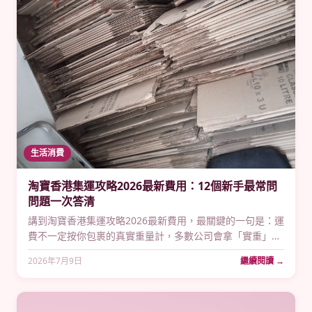
生活消費
淘寶香港集運攻略2026最新費用：12個新手最常問
問題一次答清
講到淘寶香港集運攻略2026最新費用，最關鍵的一句是：運
費不一定按你包裹的真實重量計，多數公司會拿「實重」同
「體積重」兩個數鬥大，邊個大就收邊個；順豐官方集運首
2026年7月9日
繼續閱讀 →
公斤¥17.9、菜鳥約¥17.5，免費存倉普遍30日，而香港作為
自由港，個人網購包裹一般唔使俾進口關稅。