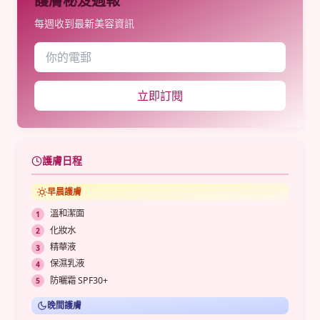
護膚秘笈週報
每週收到最新美容資訊
立即訂閱
護膚日程
早晨護膚
溫和潔面
化妝水
精華液
保濕乳液
防曬霜 SPF30+
晚間護膚