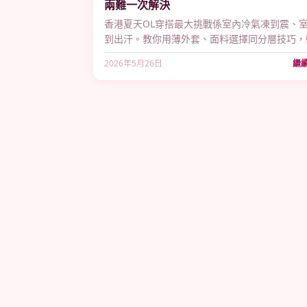
兩難一次解決
香港夏天OL穿搭最大挑戰係室內冷氣凍到震、
到出汗。教你用薄外套、面料選擇同分層技巧，
對辦公室冷氣穿搭難題2026。
2026年5月26日
繼續