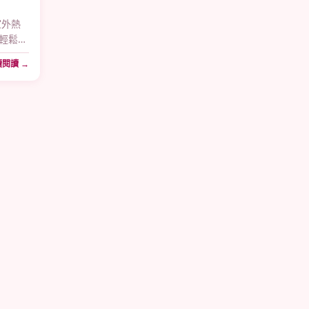
室外熱
輕鬆應
閱讀 →