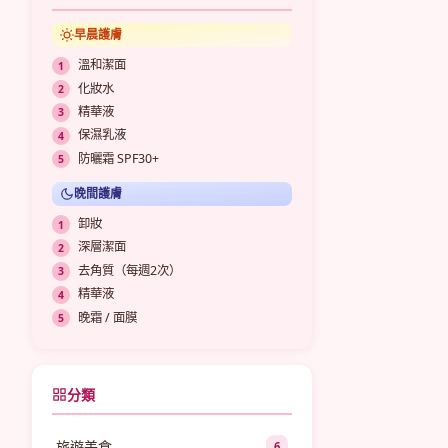
早晨護膚
溫和潔面
化妝水
精華液
保濕乳液
防曬霜 SPF30+
晚間護膚
卸妝
深層潔面
去角質（每週2次）
精華液
晚霜 / 面膜
分類
旅遊美食
6