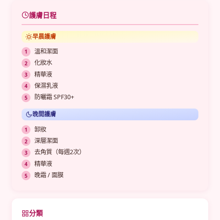
護膚日程
早晨護膚
溫和潔面
化妝水
精華液
保濕乳液
防曬霜 SPF30+
晚間護膚
卸妝
深層潔面
去角質（每週2次）
精華液
晚霜 / 面膜
分類