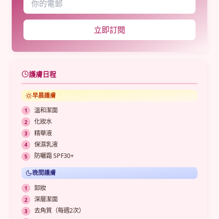
立即訂閱
護膚日程
早晨護膚
溫和潔面
化妝水
精華液
保濕乳液
防曬霜 SPF30+
晚間護膚
卸妝
深層潔面
去角質（每週2次）