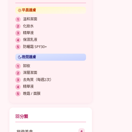
早晨護膚
溫和潔面
化妝水
精華液
保濕乳液
防曬霜 SPF30+
晚間護膚
卸妝
深層潔面
去角質（每週2次）
精華液
晚霜 / 面膜
分類
旅遊美食
6