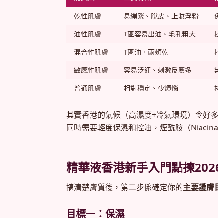
乾性肌膚
易繃緊、脫皮、上妝浮粉
油性肌膚
T區容易出油、毛孔粗大
混合性肌膚
T區油、兩頰乾
敏感性肌膚
容易泛紅、刺激反應多
普通肌膚
相對穩定、少煩惱
其實香港的氣候（高濕度+冷氣環境）令好
同時需要輕度保濕和控油，煙酰胺（Niacin
精華液香港新手入門點揀20
搞清楚膚質後，第二步係確定你的
主要護膚
目標一：保濕