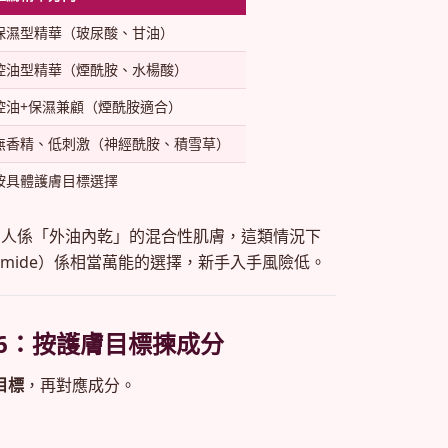
保濕型精華（玻尿酸、甘油）
控油型精華（煙酰胺、水楊酸）
控油+保濕兼顧（煙酰胺適合）
無香精、低刺激（神經酰胺、積雪草）
按具體護膚目標選擇
多人係「外油內乾」的混合性肌膚，這類情況下
amide）係相當萬能的選擇，新手入手風險低。
26：按護膚目標揀成分
目標
，再對應成分。