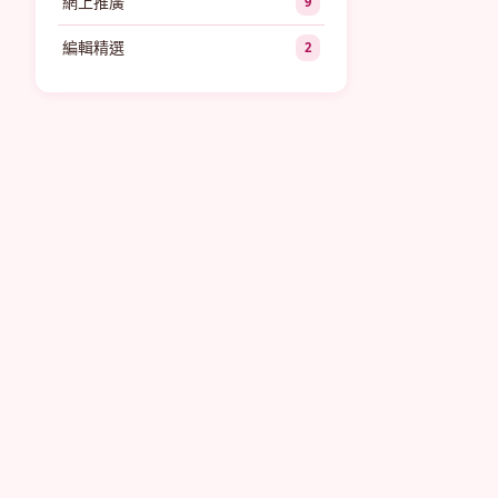
網上推廣
9
編輯精選
2