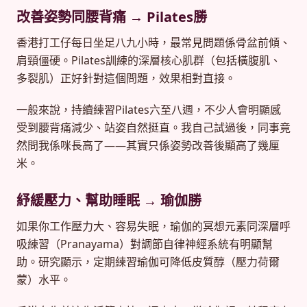
改善姿勢同腰背痛 → Pilates勝
香港打工仔每日坐足八九小時，最常見問題係骨盆前傾、
肩頸僵硬。Pilates訓練的深層核心肌群（包括橫腹肌、
多裂肌）正好針對這個問題，效果相對直接。
一般來說，持續練習Pilates六至八週，不少人會明顯感
受到腰背痛減少、站姿自然挺直。我自己試過後，同事竟
然問我係咪長高了——其實只係姿勢改善後顯高了幾厘
米。
紓緩壓力、幫助睡眠 → 瑜伽勝
如果你工作壓力大、容易失眠，瑜伽的冥想元素同深層呼
吸練習（Pranayama）對調節自律神經系統有明顯幫
助。研究顯示，定期練習瑜伽可降低皮質醇（壓力荷爾
蒙）水平。