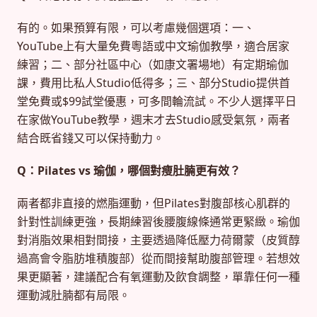
有的。如果預算有限，可以考慮幾個選項：一、
YouTube上有大量免費粵語或中文瑜伽教學，適合居家
練習；二、部分社區中心（如康文署場地）有定期瑜伽
課，費用比私人Studio低得多；三、部分Studio提供首
堂免費或$99試堂優惠，可多間輪流試。不少人選擇平日
在家做YouTube教學，週末才去Studio感受氣氛，兩者
結合既省錢又可以保持動力。
Q：Pilates vs 瑜伽，哪個對瘦肚腩更有效？
兩者都非直接的燃脂運動，但Pilates對腹部核心肌群的
針對性訓練更強，長期練習後腰腹線條通常更緊緻。瑜伽
對消脂效果相對間接，主要透過降低壓力荷爾蒙（皮質醇
過高會令脂肪堆積腹部）從而間接幫助腹部管理。若想效
果更顯著，建議配合有氧運動及飲食調整，單靠任何一種
運動減肚腩都有局限。