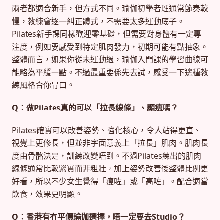
兩者都適合新手，但方式不同。瑜伽初學者班通常節奏較
慢，教練會逐一糾正體式，不需要太多運動底子。
Pilates新手課同樣歡迎零基礎，但需要對身體有一定專
注度，例如要感受到特定肌肉發力，初期可能有點抽象。
整體而言，如果你從未運動過，瑜伽入門課的學習曲線可
能略為平緩一點。不過最重要係先去試，感受一下邊種教
練風格合你胃口。
Q：做Pilates真的可以「拉長線條」、顯瘦嗎？
Pilates確實可以改善姿勢、強化核心，令人站得更直、
視覺上更修長，但並非字面意義上「拉長」肌肉。肌肉長
度由骨骼決定，訓練改變唔到。不過Pilates練出的肌肉
線條通常比較緊實而非粗壯，加上姿勢改善後整體比例更
好看，所以不少女生覺得「瘦咗」或「高咗」。配合適當
飲食，效果更明顯。
Q：香港有冇平價瑜伽選擇，唔一定要去Studio？