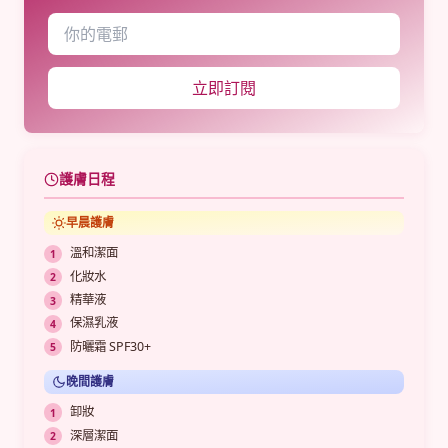
立即訂閱
護膚日程
早晨護膚
溫和潔面
化妝水
精華液
保濕乳液
防曬霜 SPF30+
晚間護膚
卸妝
深層潔面