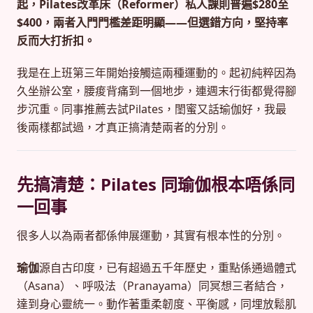
起，Pilates改革床（Reformer）私人課則普遍$280至
$400，兩者入門門檻差距明顯——但選錯方向，堅持率
反而大打折扣。
我是在上班第三年開始接觸這兩種運動的。起初純粹因為
久坐辦公室，腰痠背痛到一個地步，連週末行街都覺得腳
步沉重。同事推薦去試Pilates，閨蜜又話瑜伽好，我最
後兩樣都試過，才真正搞清楚兩者的分別。
先搞清楚：Pilates 同瑜伽根本唔係同
一回事
很多人以為兩者都係伸展運動，其實有根本性的分別。
瑜伽
源自古印度，已有超過五千年歷史，重點係通過體式
（Asana）、呼吸法（Pranayama）同冥想三者結合，
達到身心靈統一。動作著重柔韌度、平衡感，同埋放鬆肌